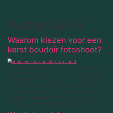
Author:
tamara
Waarom kiezen voor een
kerst boudoir fotoshoot?
De feestdagen staan weer bijna voor de deur! De
tijd van lichtjes, romantisch samenzijn, cadeaus…
en misschien wel een beetje extra self love. Lijkt
het jou geweldig om een keer een sexy kerst
fotoshoot te ervaren? Dan is dit hét moment om
die droom werkelijkheid te maken. Een kerst
lingerie fotoshoot is niet alleen een bijzonder […]