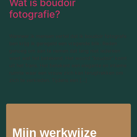
Wat is boudoir
fotografie?
Wanneer ik mensen vertel dat ik boudoir fotografe
ben krijg ik geregeld een vragende blik. Reden
genoeg om aan te nemen dat lang niet iedereen
weet wat het betekend. Het woord “boudoir” komt
uit het frans. Het betekent een elegante en intieme
ruimte waar een vrouw zich kan terugtrekken om
zich te verkleden. Tijdens een […]
Mijn werkwijze