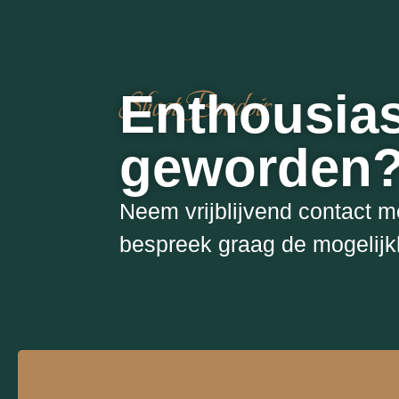
Shoot Boudoir
Enthousias
geworden
Neem vrijblijvend contact m
bespreek graag de mogelij