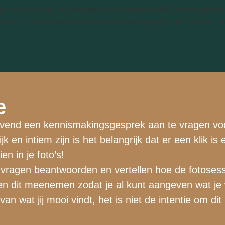
grafe ben krijg ik geregeld een vragende blik. Reden geno
omt uit het frans. Het betekent een elegante en intieme r
e
jblijvend een kennismakingsgesprek aan te vragen vo
 en intiem zijn is het belangrijk dat er een klik is e
en in je foto’s!
 je vragen beantwoorden en vertellen hoe de fotoses
n dit meenemen zodat je al kunt aangeven wat je w
an wat jij mooi vindt, het is niet de intentie om d