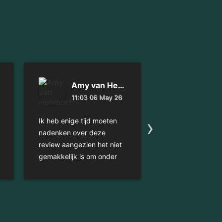
Amy van Helvoort
11:03 06 May 26
08:53 0
›
Ik heb enige tijd moeten
Geweldige fotosh
nadenken over deze
gehad bij Tamara
review aangezien het niet
zelf zo trots op!
gemakkelijk is om onder
neemt de tijd, m
woorden te brengen wat
mooie foto's en is
deze shoot bij mij teweeg
superlief!!🥰
heeft gebracht. Het stond
al langere tijd op mijn
bucket list, maar kwam er