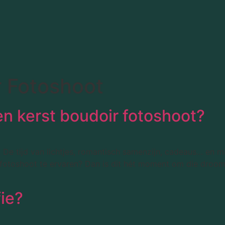
 Fotoshoot
n kerst boudoir fotoshoot?
De tijd van lichtjes, romantisch samenzijn, cadeaus… en mis
fotoshoot te ervaren? Dan is dit hét moment om die droom 
fie?