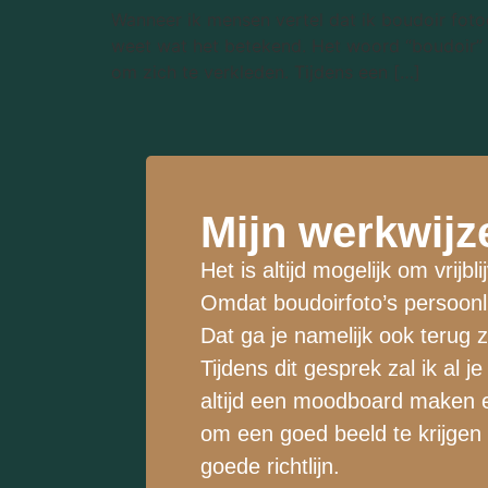
Wanneer ik mensen vertel dat ik boudoir foto
weet wat het betekend. Het woord “boudoir” k
om zich te verkleden. Tijdens een […]
Mijn werkwijz
Het is altijd mogelijk om vri
Omdat boudoirfoto’s persoonlijk
Dat ga je namelijk ook terug zi
Tijdens dit gesprek zal ik al
altijd een moodboard maken e
om een goed beeld te krijgen v
goede richtlijn.