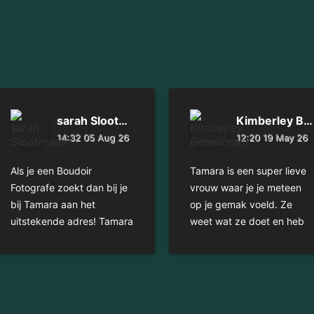
sarah Slootmans
Kimberley Bemelmans
14:32 05 Aug 26
12:20 19 May 26
Als je een Boudoir
Tamara is een super lieve
Fotografe zoekt dan bij je
vrouw waar je je meteen
bij Tamara aan het
op je gemak voeld. Ze
uitstekende adres! Tamara
weet wat ze doet en heb
zorgt ervoor dat je, je nog
prachtige fotos gekregen
voor de shoot plaatsvind,
😍 Raad het elke vrouw
helemaal op je gemakt
aan om deze ervaring op
voelt. Alles wordt stap
te doen bij Tamara.
voor stap eerst