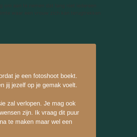
eg om aan te nemen dat lang niet iedereen
uimte waar een vrouw zich kan terugtrekken
ordat je een fotoshoot boekt.
n jij jezelf op je gemak voelt.
sie zal verlopen. Je mag ook
ensen zijn. Ik vraag dit puur
it na te maken maar wel een