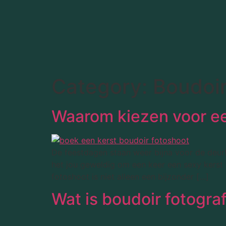
Category:
Boudoir
Waarom kiezen voor ee
De feestdagen staan weer bijna voor de deur! 
het jou geweldig om een keer een sexy kerst 
fotoshoot is niet alleen een bijzonder […]
Wat is boudoir fotogra