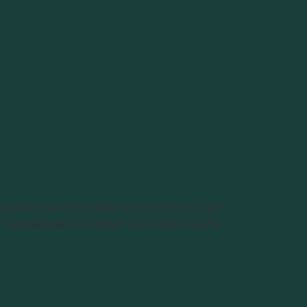
schien wel een beetje extra self love. Lijkt
werkelijkheid te maken. Een kerst lingerie