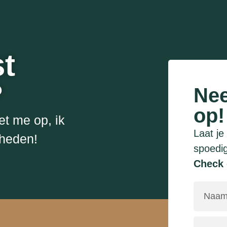
doorgenomen, de dag van
de fotoshoot was het
(naar mijn ervaring) enkel
stralen. Moest je toch nog
t
wat spanning hebben zal
Tamara dit met veel
plezier weglachen door er
?
Nee
samen een gezellige dag
van te maken! De
op!
Resultaten staan hier dan
et me op, ik
ook voor 100% gelijk aan!
Laat je
kheden!
Wat ben ik onder de
spoedig
indruk van de prachtige
Check 
beelden die Tamara heeft
gemaakt! Dit nog buiten
haar comfortzone, maar
wauw wauw wauw!
Dankjewel Tamara om de
‘Garage Shoot’ zo fijn en