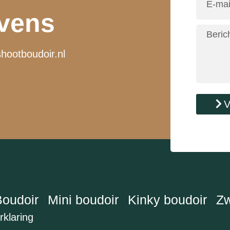
gezellig te laten verlopen!
vens
Als ik iemand kan
aanraden is het absoluut
Tamara! 👏
hootboudoir.nl
V
Boudoir
Mini boudoir
Kinky boudoir
Zw
rklaring